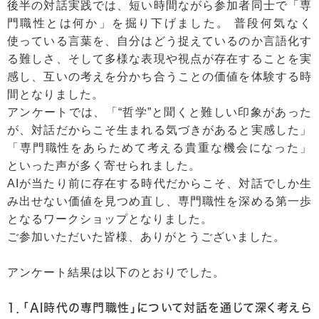
後半の対話実践では、短い時間ながら参加者同士で「専
門職性とは何か」を掘り下げました。 普段何気なく
使っている言葉を、自分はどう捉えているのか言語化す
る難しさ、そして多様な表現や視点が存在することを実
感し、互いの考えを分かち合うことの価値を体験する時
間となりました。
アンケートでは、「“哲学”と聞くと難しい印象があった
が、対話だからこそ生まれる気づきがあると実感した」
「専門職性をあらためて考える貴重な機会になった」
といった声が多く寄せられました。
AIが当たり前に存在する時代だからこそ、対話でしか生
み出せない価値を見つめ直し、専門職性を深める第一歩
となるワークショップとなりました。
ご参加いただいた皆様、ありがとうございました。
アンケート結果は以下のとおりでした。
1．「AI時代の専門職性」について対話を通じて深く考えら