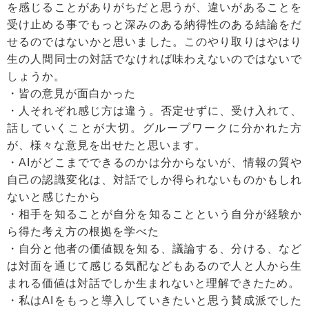
を感じることがありがちだと思うが、違いがあることを
受け止める事でもっと深みのある納得性のある結論をだ
せるのではないかと思いました。このやり取りはやはり
生の人間同士の対話でなければ味わえないのではないで
しょうか。
・皆の意見が面白かった
・人それぞれ感じ方は違う。否定せずに、受け入れて、
話していくことが大切。グループワークに分かれた方
が、様々な意見を出せたと思います。
・AIがどこまでできるのかは分からないが、情報の質や
自己の認識変化は、対話でしか得られないものかもしれ
ないと感じたから
・相手を知ることが自分を知ることという自分が経験か
ら得た考え方の根拠を学べた
・自分と他者の価値観を知る、議論する、分ける、など
は対面を通じて感じる気配などもあるので人と人から生
まれる価値は対話でしか生まれないと理解できたため。
・私はAIをもっと導入していきたいと思う賛成派でした