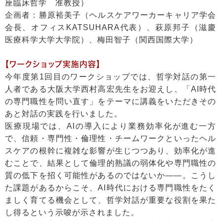
座臨床哲学 准教授）
企画者：勝原裕美子（ヘルスケアワーカーキャリア学会
会長、オフィスKATSUHARA代表）、萩原邦子（滋慶
医療科学大学大学院）、梅田智子（関西国際大学）
【ワークショップ実施内容】
今年度第1回目のワークショップでは、哲学対話の第一
人者である大阪大学西村高宏先生をお迎えし、「AI時代
の専門職性を問い直す」をテーマに講義をいただきその
あと対話の実践を行いました。
医療現場では、AIの導入により業務効率化が進む一方
で、信頼・専門性・倫理性・チームワークといったヘル
スケアの根幹に複雑な影響が生じつつあり、効率化が進
むことで、結果として倫理的熟議の弱体化や専門職性の
質の低下を招く可能性があるのではないか――。こうし
た課題があるからこそ、AI時代における専門職性をたく
ましく育てる機会として、哲学対話が重要な役割を果た
し得るという示唆が示されました。