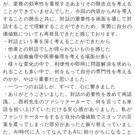
が、業務の効率性を重視するあまりその懸念点を考える
ことができていませんでした。今回の内容からAIを導入
することの懸念と共に、対話の重要性を画面を通して対
話することで理解することができたため。実際に自分の
価値観についても再発見できたと感じております。
・対話という事を深く考えることができたから
・他者との対話でしか得られないものを感じた
・いま組織倫理や医療倫理を考える場面が多い
・様々な変化の中で、利便性や即時に問題解決を求めら
れることも多い中で、何をもって自分の専門性を考える
のかが、やはり重要だと思いました。
・一つ一つのお話しが、すべて、心に響きました
・ありがとうございました。対話の必要性を改めて再認
識。。西村先生のファシリテーターで、何を言っても単
語を拾い上げていただける安心感がありました。私が
ファシリテーターをすると自分の価値観でスタッフの言
葉を遮ってしまった部分があったと振り替えっていまし
た。AI時代に入ってなんでもAIに頼りがちになること