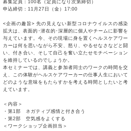
募集定員：100名（定員になり次第締切）
申込締切：11月27日（金）17:00
<企画の趣旨> 先の見えない新型コロナウイルスの感染
拡大は、表面的･潜在的･深層的に個人やチームに影響を
与えています。今、その現場に身を置くヘルスケアワー
カーは何を思いながら不安、怒り、やるせなさなどと闘
い、付き合い、そして自己を奮い立たせモチベーション
を維持しているのでしょうか。
本セミナーでは、講義と参加者同士のワークの時間を交
え、この体験がヘルスケアワーカーの仕事人生において
どのような意味をもたらすかを考える時間としたいと考
えています。
＜内容＞
・第1部 ネガティブ感情と付き合う
・第2部 空気感をよくする
＜ワークショップ企画担当＞