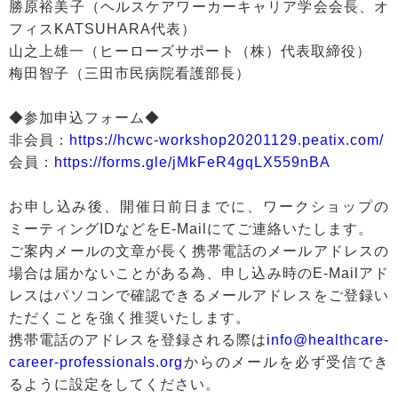
勝原裕美子（ヘルスケアワーカーキャリア学会会長、オ
フィスKATSUHARA代表）
山之上雄一（ヒーローズサポート（株）代表取締役）
梅田智子（三田市民病院看護部長）
◆参加申込フォーム◆
非会員：
https://hcwc-workshop20201129.peatix.com/
会員：
https://forms.gle/jMkFeR4gqLX559nBA
お申し込み後、開催日前日までに、ワークショップの
ミーティングIDなどをE-Mailにてご連絡いたします。
ご案内メールの文章が長く携帯電話のメールアドレスの
場合は届かないことがある為、申し込み時のE-Mailアド
レスはパソコンで確認できるメールアドレスをご登録い
ただくことを強く推奨いたします。
携帯電話のアドレスを登録される際は
info@healthcare-
career-professionals.org
からのメールを必ず受信でき
るように設定をしてください。